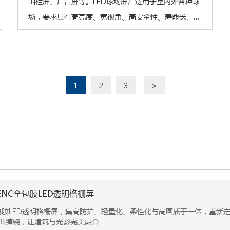
围栏屏、广告屏等。LED球场屏广泛用于室内外各种球
场，要求具有高亮度、宽视角、高安全性、寿命长、安
装方便、防风、防水等功能，并可任意分段播放广告和
现场实时回放视频。
1
2
3
>
NC全包胶LED透明格栅屏
胶LED透明格栅屏，集高防护、轻量化、柔性化与高画质于一体，重新定义户
持卷曲缠绕，让建筑与光影完美融合