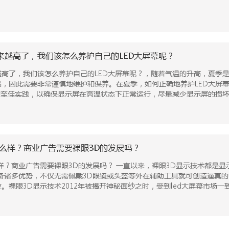
来越高了，我们该怎么养护自己的LED大屏幕呢？
高了，我们该怎么养护自己的LED大屏幕呢？，随着气温的升高，夏季是
品，因此需要非常谨慎地维护和保养。在夏季，如何正确地养护LED大屏
的至佳实践，以确保显示屏在高温状态下正常运行，尽量减少显示屏的损
怎么样？商业广告需要裸眼3D的发展吗？
 一直以来，裸眼3D显示技术都是显示行业积极探索与追求的方向之一，作为一种较为新颖的创
备诸多优势，不仅无需佩戴3D眼镜或头盔等外在辅助工具就可创造逼真的
。裸眼3D显示技术2012年被揭开神秘面纱之时，受到led大屏幕市场一
行业掀起小波涛过后，由于技术、价格等多方面因素的限制，被