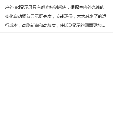
户外led显示屏具有感光控制系统，根据室内外光线的
变化自动调节显示屏亮度，节能环保，大大减少了的运
行成本，高刷新率和高灰度，使LED显示的画面更加逼
真，满足商业用的高视觉品质的要求。