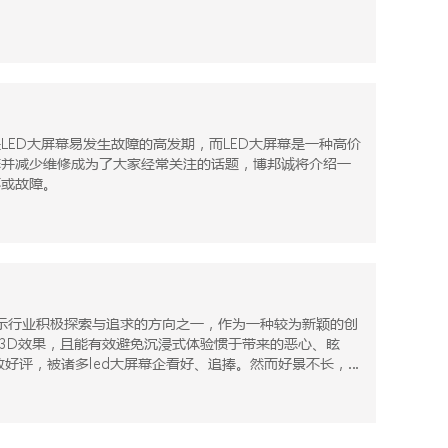
LED大屏幕易发生故障的高发期，而LED大屏幕是一种高价
幕并减少维修成为了大家经常关注的话题，博邦诚将介绍一
坏或故障。
3D效果，且能有效避免沉浸式体验惯于带来的恶心、眩
致好评，被诸多led大屏幕企看好、追捧。然而好景不长，