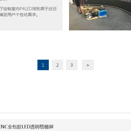
厅定制室内P4LED球形屏于近日
满足用户个性化需求。
1
2
3
>
NC全包胶LED透明格栅屏