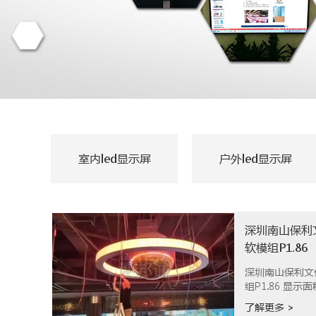
室内led显示屏
户外led显示屏
软模组P1.86
深圳南山保利文化
组P1.86 显示面积=内3.4+外3.8平方 项目完美竣
工
了解更多 >