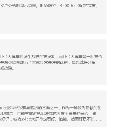
外透明显示边界。IP65防护、4500-6500尼特亮度、
LED大屏幕易发生故障的高发期，而LED大屏幕是一种高价
幕并减少维修成为了大家经常关注的话题，博邦诚将介绍一
坏或故障。
3D效果，且能有效避免沉浸式体验惯于带来的恶心、眩
致好评，被诸多led大屏幕企看好、追捧。然而好景不长，