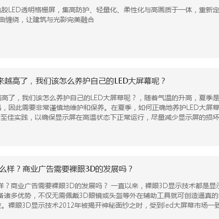
胶LED透明格栅屏，集高防护、轻量化、柔性化与高画质于一体，重新定义户
持卷曲缠绕，让建筑与光影完美融合
来越高了，我们该怎么养护自己的LED大屏幕呢？
高了，我们该怎么养护自己的LED大屏幕呢？，随着气温的升高，夏季是
品，因此需要非常谨慎地维护和保养。在夏季，如何正确地养护LED大屏
的至佳实践，以确保显示屏在高温状态下正常运行，尽量减少显示屏的损
怎么样？商业广告需要裸眼3D的发展吗？
 一直以来，裸眼3D显示技术都是显示行业积极探索与追求的方向之一，作为一种较为新颖的创
备诸多优势，不仅无需佩戴3D眼镜或头盔等外在辅助工具就可创造逼真的
。裸眼3D显示技术2012年被揭开神秘面纱之时，受到led大屏幕市场一
行业掀起小波涛过后，由于技术、价格等多方面因素的限制，被